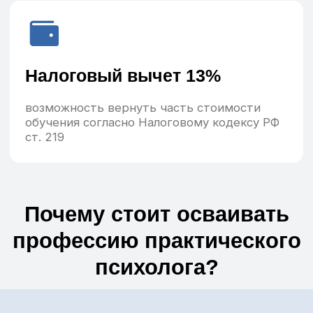
Потребность в психологах в России
за 2023 год выросла на 43%
Экологичная профессия
Психолог — тот человек, который несет
пользу окружающим, помогает
справиться с психологическими
проблемами и кризисами
Удалённый график
Можно работать дистанционно из любой
точки мира
Высокий доход
Средняя зарплата наших выпускников 100
000 ₽*
*Средняя стоимость консультации — 3
000 р./час
Занятость — 1–2 ч/день. Доход — 60–120
000 р./мес