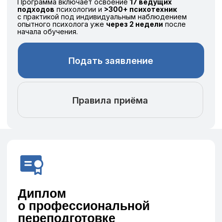
Диплом
о профессиональной
переподготовке
согласно
Федеральному закону
от 29.12.2012 Nº273-Ф3
с регистрацией
в ФИС ФРДО
8 из 10 выпускников
начинают практику
уже во время практики получают первых
клиентов
Гибкий график обучения