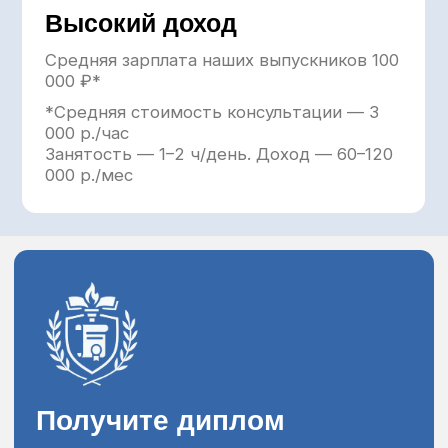
Вы чувствуете, что
психология – это ваше
призвание
даже если сейчас вы работаете в другой
сфере и не имеете психологического
образования
Друзья и коллеги часто
обращаются к вам за советом
и отмечают вашу эмпатию, умение
слушать и помогать разобраться в сложных
ситуациях
Вы хотите изучать
психологию для себя
чтобы лучше понимать себя и близких,
повысить качество жизни, улучшить
отношения с другими людьми