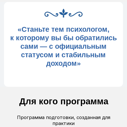
Отличия второго высшего
от профессиональной
переподготовки
Второе высшее образование
в ВУЗе
3,5 года обучения
Высокая стоимость (от 250 000 рублей
в год)
Много теории, мало практики
Необходимость посещать занятия