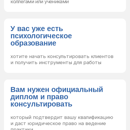
Марина Володина
Ректор Международного Института
Профессиональной
Психологии (г. Москва), выпускница МГУ имени
М.В. Ломоносова
Диплом
Диплом о профессиональной переподготовке
Выпускники института получают диплом
в соответствии с федеральным законом от 29.12.2012
№ 273-ФЗ «Об образовании в Российской
Федерации» с обязательной регистрацией в ФИС
ФРДО.