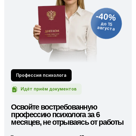
Профессия психолога
Идёт приём документов
Освойте востребованную
профессию психолога за 6
месяцев, не отрываясь от работы
Программа включает освоение
17 ведущих
подходов
психологии и
>300+ психотехник
с практикой под индивидуальным наблюдением
опытного психолога уже
через 2 недели
после
начала обучения.
Подать заявление
Правила приёма