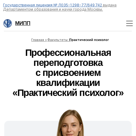
Государственная лицензия № Л035−1 298−77/649 742
выдана
Департаментом образования и науки города Москвы.
МИПП
Профессиональная
Главная >
Факультеты >
Практический психолог
переподготовка
с присвоением
квалификации
«Практический психолог»
-40%
до 15
августа