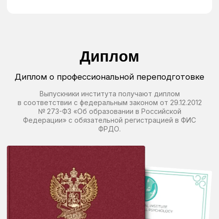
Образовательная
платформа и учебные
материалы
Дистанционный формат обучения
Доступ к лекциям 24/7
Ежедневная обратная связь
от психолога
Конспекты и алгоритмы
консультирования