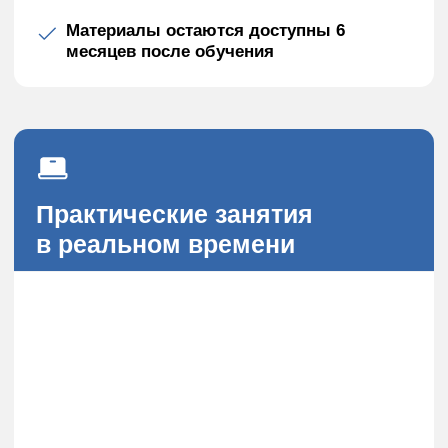
Практическая составляющая
программы:
Практика начинается уже через 2 недели
после старта обучения. Под наблюдением
опытного психолога вы начнете
отрабатывать полученные знания в парах
с другими студентами, выступая
поочередно в роли психолога и клиента.
Это помогает не только освоить навыки
консультирования, но и лучше понять
процесс психологической работы изнутри.
Ключевые особенности практики:
Индивидуальное наблюдение
со стороны практикующего
психолога
Детальная обратная связь после
каждой практической сессии
Возможность отработать навыки
из разных подходов
Проработка собственных запросов