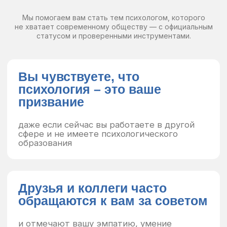
После выпуска все равно нужна
специализация
Выпускники не готовы
к консультированию
Профессиональная
переподготовка у нас
6 месяцев
обучения
Доступная
стоимость (от 90 000
рублей)
Концентрированные
знания, фокус
на практике
Обучение без отрыва от работы
,