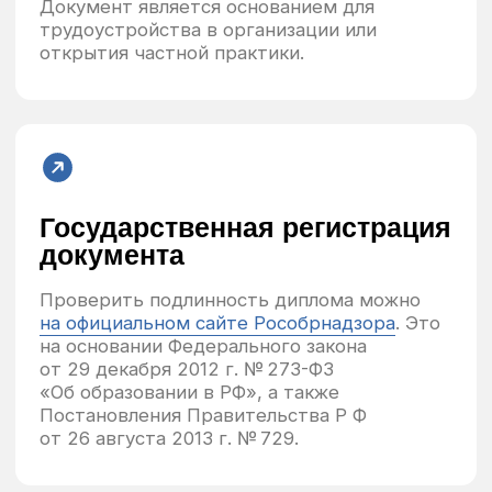
Подробный разбор каждой
практической сессии
Закрытый чат для общения студентов
Защита учебных консультаций
С каждой практикой
вы будете чувствовать себя
увереннее. Наши студенты
отмечают, что страх перед
консультированием уходит
уже после 3−4 практических
занятий благодаря поддержке
кураторов и четкой структуре
работы.